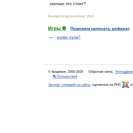
сколько
это
сто́ит
?
Български
-
руски
речник
.
2013
.
Игры ⚽
Поможем написать реферат
колко пъти?
© Академик, 2000-2026
Обратная связь:
Техподдерж
👣 Путешествия
Экспорт словарей на сайты
, сделанные на PHP,
Jo