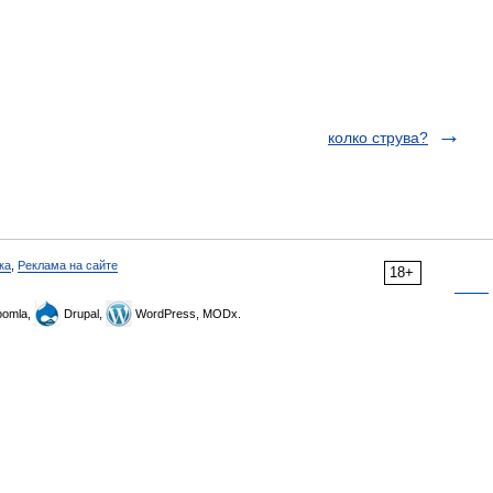
колко струва?
ка
,
Реклама на сайте
18+
omla,
Drupal,
WordPress, MODx.