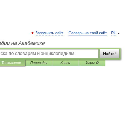
Запомнить сайт
Словарь на свой сайт
RU
едии на Академике
Найти!
Толкования
Переводы
Книги
Игры ⚽