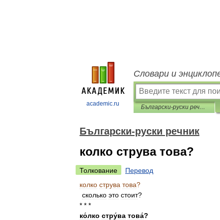
Словари и энциклоп
academic.ru
Български-руски речник
Български-руски речник
колко струва това?
Толкование
Перевод
колко
струва
това
?
сколько
это
стоит
?
* * *
ко́лко
стру́ва
това́
?